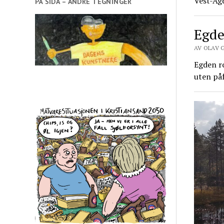
Vest-Ag
PÅ SIDA – ANDRE TEGNINGER
Egde
AV OLAV 
Egden ro
uten påf