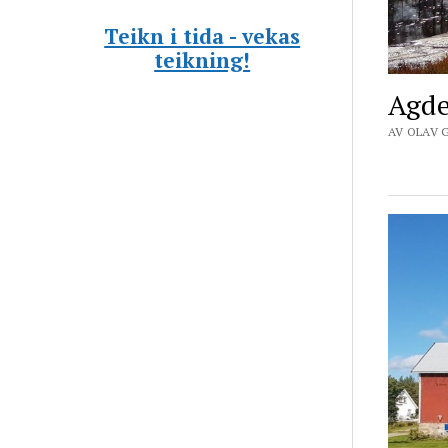
Teikn i tida - vekas
teikning!
Agde
AV OLAV 