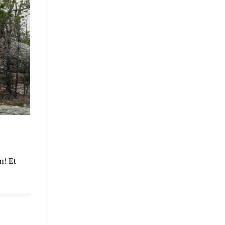
n! Et