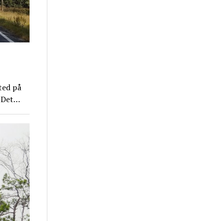
sted på
. Det…