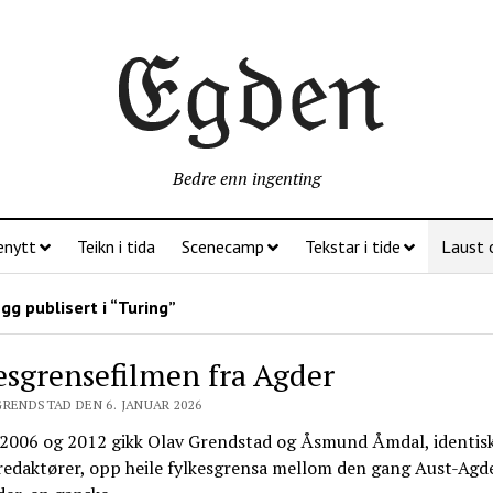
Bedre enn ingenting
enytt
Teikn i tida
Scenecamp
Tekstar i tide
Laust 
gg publisert i “Turing”
esgrensefilmen fra Agder
GRENDSTAD DEN 6. JANUAR 2026
2006 og 2012 gikk Olav Grendstad og Åsmund Åmdal, identis
redaktører, opp heile fylkesgrensa mellom den gang Aust-Agd