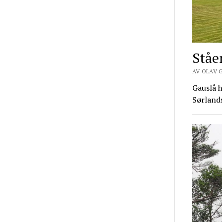
Ståe
AV OLAV 
Gauslå h
Sørlands