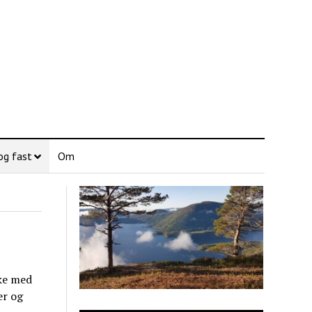
og fast
Om
ke med
er og