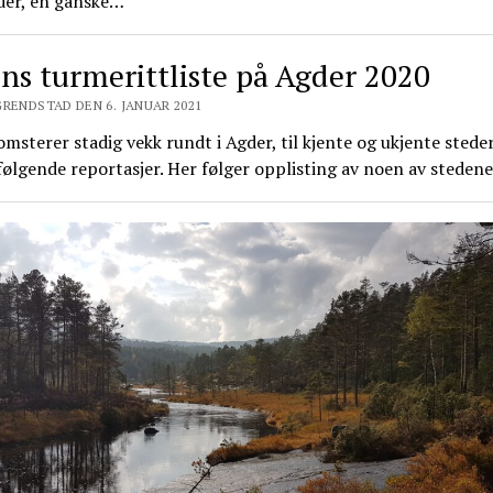
der, en ganske…
ns turmerittliste på Agder 2020
GRENDSTAD DEN 6. JANUAR 2021
msterer stadig vekk rundt i Agder, til kjente og ukjente sted
ølgende reportasjer. Her følger opplisting av noen av steden