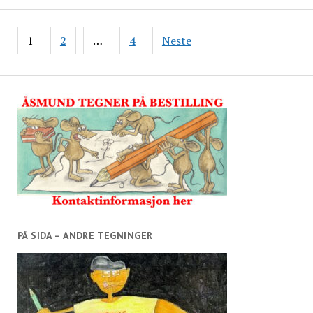
Sidepaginering
1
2
…
4
Neste
PÅ SIDA – ANDRE TEGNINGER