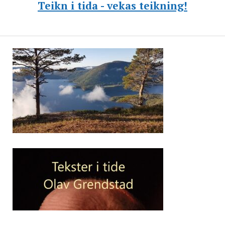
Teikn i tida - vekas teikning!