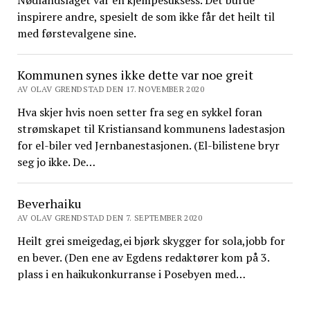
Nødlandslaget var en kjempesuksess. Det burde
inspirere andre, spesielt de som ikke får det heilt til
med førstevalgene sine.
Kommunen synes ikke dette var noe greit
AV OLAV GRENDSTAD DEN 17. NOVEMBER 2020
Hva skjer hvis noen setter fra seg en sykkel foran
strømskapet til Kristiansand kommunens ladestasjon
for el-biler ved Jernbanestasjonen. (El-bilistene bryr
seg jo ikke. De…
Beverhaiku
AV OLAV GRENDSTAD DEN 7. SEPTEMBER 2020
Heilt grei smeigedag,ei bjørk skygger for sola,jobb for
en bever. (Den ene av Egdens redaktører kom på 3.
plass i en haikukonkurranse i Posebyen med…