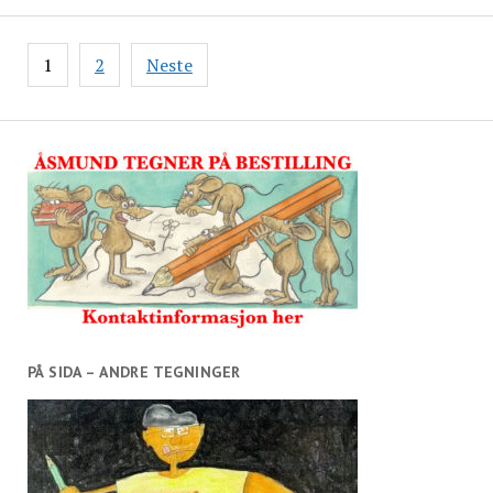
Sidepaginering
1
2
Neste
PÅ SIDA – ANDRE TEGNINGER