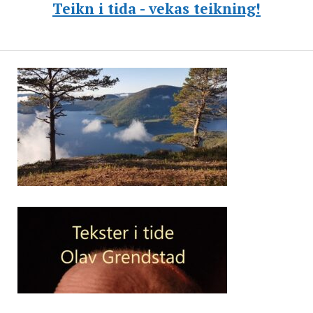
Teikn i tida - vekas teikning!