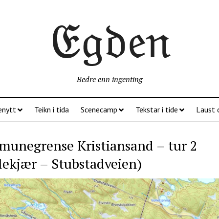
Bedre enn ingenting
enytt
Teikn i tida
Scenecamp
Tekstar i tide
Laust 
unegrense Kristiansand – tur 2
lekjær – Stubstadveien)