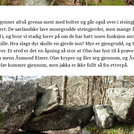
gynner altså grensa mest med bolter og går også over i steing
vert. De sørlandske lave mosegrodde steingjerder, men mange 
 i, og hvor vi stadig lurer på om de har hatt noen funksjon an
ille. Hva slags dyr skulle en gjerde inn? Mye er gjengrodd, og 
ver. Et sted er det en åpning så stor at Olav har lyst til å prøve
 mens Åsmund filmer. Olav kryper og åler seg gjennom, og 
Olav kommer gjennom, men jakka er ikke fullt så fin etterpå.