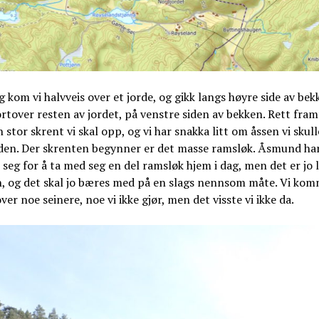
g kom vi halvveis over et jorde, og gikk langs høyre side av bek
ortover resten av jordet, på venstre siden av bekken. Rett fram
n stor skrent vi skal opp, og vi har snakka litt om åssen vi skull
 den. Der skrenten begynner er det masse ramsløk. Åsmund ha
seg for å ta med seg en del ramsløk hjem i dag, men det er jo li
n, og det skal jo bæres med på en slags nennsom måte. Vi ko
over noe seinere, noe vi ikke gjør, men det visste vi ikke da.