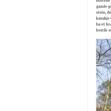
boltene 
gamle gr
stein, d
kanskje 
ha et br
består 