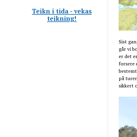
Teikn i tida - vekas
teikning!
Sist gan
går vi b
er det e
forsere
bestemt 
på ture
sikkert 