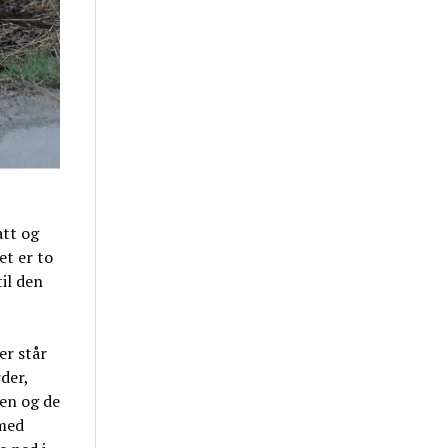
att og
et er to
til den
er står
der,
ten og de
 med