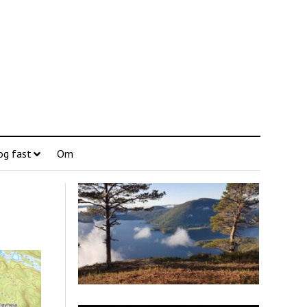
og fast
Om