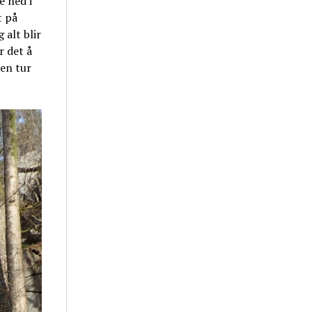
e ned i
t på
 alt blir
r det å
 en tur