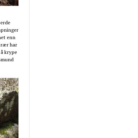
jerde
åpninger
net enn
trær har
 å krype
Åsmund