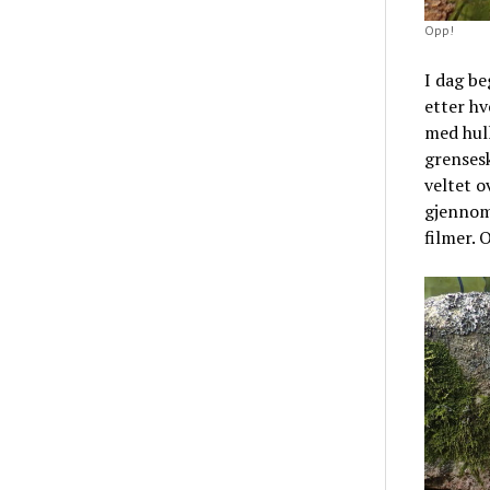
Opp!
I dag be
etter h
med hull
grensesk
veltet o
gjennom
filmer. 