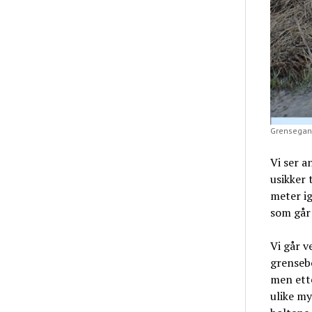
Grensegang
Vi ser a
usikker 
meter igj
som går 
Vi går v
grensebo
men ette
ulike m