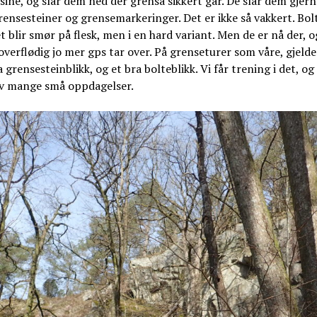
sine, og slår dem ned der grensa sikkert går. De slår dem gjern
ensesteiner og grensemarkeringer. Det er ikke så vakkert. Bol
et blir smør på flesk, men i en hard variant. Men de er nå der, og
overflødig jo mer gps tar over. På grenseturer som våre, gjelde
a grensesteinblikk, og et bra bolteblikk. Vi får trening i det, og
av mange små oppdagelser.