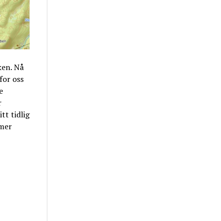
ken. Nå
for oss
e
r
tt tidlig
mmer