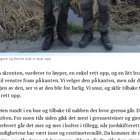
ere og fjellet bak vi skal opp
n skrenten, vurderer to løyper, en enkel rett opp, og en litt br
til venstre fram på kanten. Vi velger den på kanten, men når d
en av den, ser vi at den blir for farlig. Vi snur, og sklir tilbake 
rett opp.
eien rundt i en bue og tilbake til nabben der hvor grensa går. D
lten. For noen tiår siden gikk det mest i grensesteiner og gjer
rhvert går det mer og mer i bolter i tillegg, når jordskifteret
yndighetene har vært inne og centimetermålt. Da kommer de