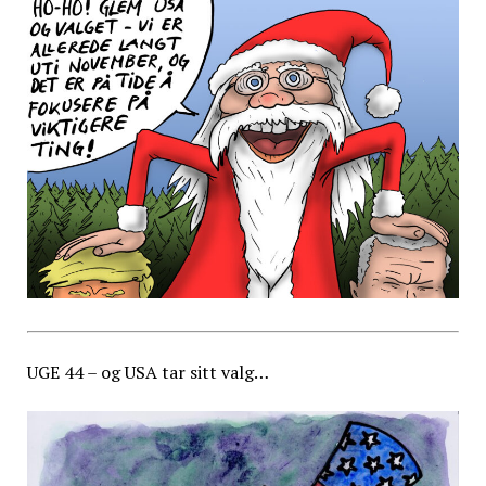
UGE 44 – og USA tar sitt valg…