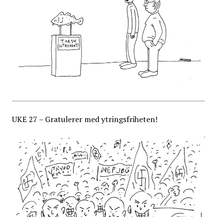
UKE 27 – Gratulerer med ytringsfriheten!