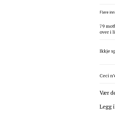
Flere inn
79 mot
over i l
Ikkje s
Ceci n’
Vær de
Legg 