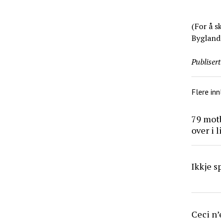
(For å s
Byglands
Publisert
Flere inn
79 mot
over i l
Ikkje s
Ceci n’