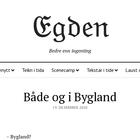
Bedre enn ingenting
enytt
Teikn i tida
Scenecamp
Tekstar i tide
Laust 
Både og i Bygland
19. DESEMBER 2020
– Bygland?