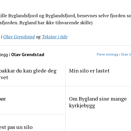
kille Byglandsfjord og Byglandsfjord, benevnes selve fjorden 
fjorden. Bygland har ikke tilsvarende skille)
 i
Olav Grendstad
og
Tekstar i tide
legg i
Olav Grendstad
Flere innlegg i Olav 
bakkar du kan glede deg
Min silo er lastet
ivet
pør
Om Bygland sine mange
kyrkjebygg
est pas un silo