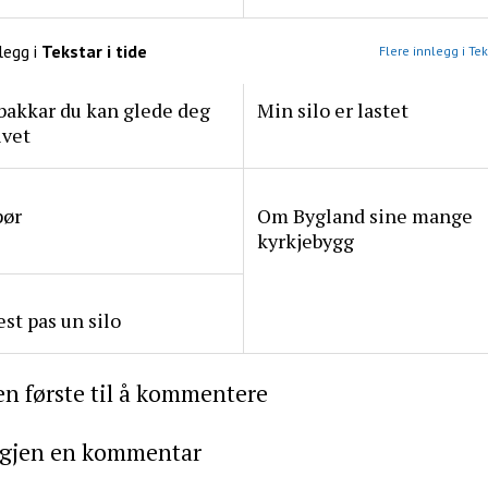
legg i
Tekstar i tide
Flere innlegg i Tek
bakkar du kan glede deg
Min silo er lastet
ivet
pør
Om Bygland sine mange
kyrkjebygg
est pas un silo
n første til å kommentere
igjen en kommentar