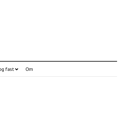
og fast
Om