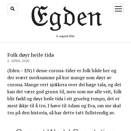
åpne
meny
8. august 2026
Folk døyr heile tida
2. APRIL 2020
(Eden – EN) I desse corona-tider er folk både her og
der svært merksamme på kor mange som døyr av
corona. Mange vert sjokkera over dei høge tala, og det
kan det være god grunn til, men som me alle veit, folk
blir fødd og døyr heile tida i eit grueleg tempo, det er
mest ikkje til å tru. I høve til Adam og Eva, om me skal
tru på den historia, så har dette tatt fullstendig av.