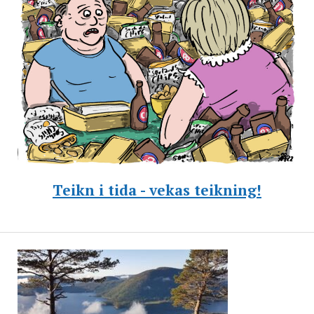
Teikn i tida - vekas teikning!