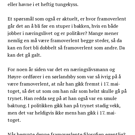
eller havne i et heftig tungekyss.
Et spørsmål som også er aktuelt, er hvor framoverlent
går det an å bli før en stuper i bakken, hvis en både
jobber i næringslivet og er politiker? Mange mener
nemlig en må være framoverlent begge steder, så da
kan en fort bli dobbelt så framoverlent som andre. Da
kan det gå galt.
For noen år siden var det en næringslivsmann og
Høyre-ordfører i en sørlandsby som var så ivrig på å
være framoverlent, at når han gikk fremst i 17. mai-
toget, så det ut som om han når som helst skulle gå på
trynet. Han redda seg på at han også var en smule
baktung. I politikken gikk han på trynet stadig vekk,
men det var heldigvis ikke mens han gikk i 17. mai-
toget.
Når begynte denne framoverlente filosofien egentlig?