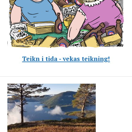
Teikn i tida - vekas teikning!