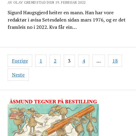
AV OLAV GRENDSTAD DEN 19. FEBRUAR 2022
Sigurd Haugsgjerd heiter en mann. Han har vore
redaktør i avisa Setesdølen sidan mars 1976, og er det
framleis no i 2022. Kva får ein…
Sidepaginering
Forrige
1
2
3
4
…
18
Neste